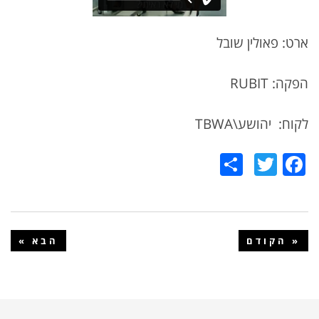
ארט: פאולין שובל
הפקה: RUBIT
לקוח: יהושע\TBWA
Share
Twitter
Facebook
« הקודם
הבא »