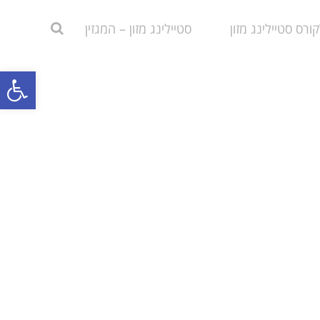
רס סטיילינג מזון
סטיילינג מזון – המגזין
פתח
סרג
נגי