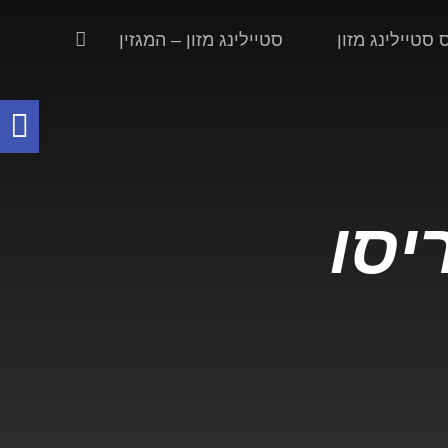
סטיילינג מזון
סטיילינג מזון – המגזין
פת
סר
נג
ריסו