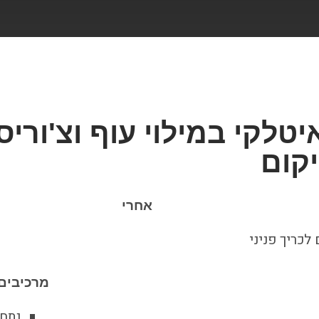
איטלקי במילוי עוף וצ'וריס
יקום
אחרי
מרכיבים ל-2 סו
נתח 