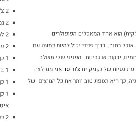
2 צ'וריסו
2 גמבה אדומה
לקית) הוא אחד המאכלים הפופולרים
2 לחמניית ג'בטה
אוכל רחוב, כריך פניני יכול להיות כמעט עם
2 ענפי בזיליקום
מים, ירקות או גבינות. הפניני שלי משלב
1 כף חומץ בלסמי
 פיקנטיות של נקניקיית
צ'וריסו
. אני ממילצה
1 בצל בינוני
, כך היא תספוג טוב יותר את כל המיצים של
1 כף
1 כ
איט
2 כפות שמן זית