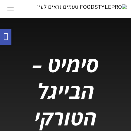
תפרי
פת
סר
נג
סימיט –
הבייגל
הטורקי