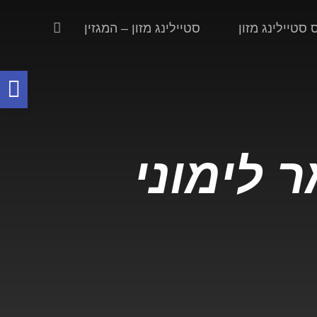
סטיילינג מזון
סטיילינג מזון – המגזין
פת
סר
נג
 לימוני