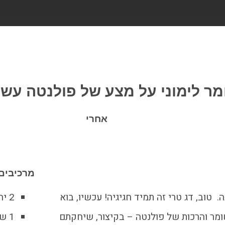
ר לימוני על מצע של פולנטה עשי
אחרי
מרכיבים ל-2 סו
. טוב, דג טרי זה תמיד חגיגיה! עכשיו, בוא
2 יח' פילה לברק
ומר והרכות של פולנטה – בקיצור, שיחקתם
1 שן שום