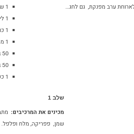
לארוחת ערב מפנקת, גם לחג…
1 שומר
1 לימון
1 כוס פולנטה
1 מיכל שמנת מתוקה 15%
50 גר' חמאה
50 גרם פרמז'ן מגוררת
1 כפית פפריקה
שלב 1
מכינים את המרכיבים:
מתב
שמן, פפריקה, מלח ופלפל. 